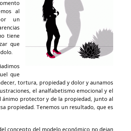
 momento
remos al
por un
arencias
no tiene
izar que
dolo.
añadimos
quel que
adecer, tortura, propiedad y dolor y aunamos
rustraciones, el analfabetismo emocional y el
el ánimo protector y de la propiedad, junto al
 esa propiedad. Tenemos un resultado, que es
 del concepto del modelo económico no dejan