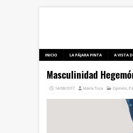
INICIO
LA PÁJARA PINTA
A VISTA D
Masculinidad Hegemó
14/08/2017
Maria Toca
Opinión
,
Pá