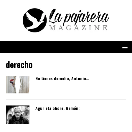
derecho
No tienes derecho, Antonio…
Agur eta ohore, Ramón!