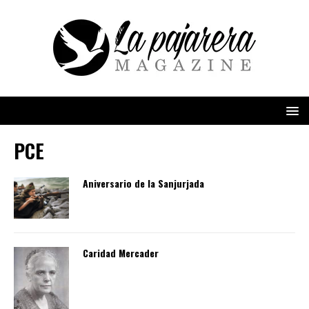
PCE
Aniversario de la Sanjurjada
Caridad Mercader