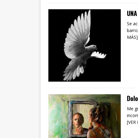
UNA
Se ac
barro
MÁS]
Dolo
Me gu
incom
[VER