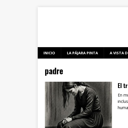
INICIO
LA PÁJARA PINTA
A VISTA D
padre
El t
En mu
inclu
human