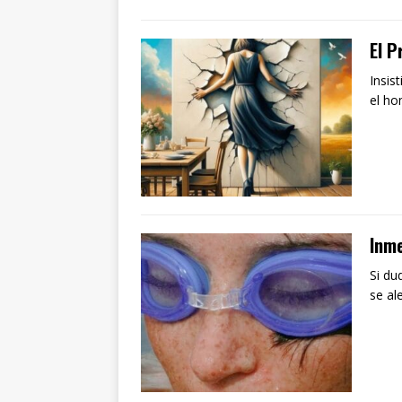
El P
Insis
el h
Inme
Si du
se al