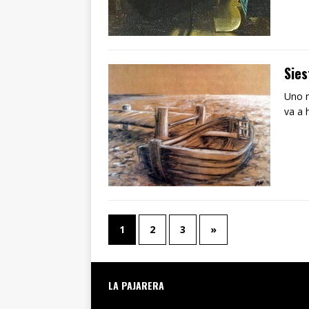
Sies
Uno n
va a 
1
2
3
»
LA PAJARERA